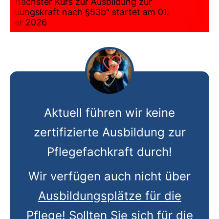
ser nächster Kurs zur Ausbildung zur
etreuungskraft nach §53b" startet am 01.
tober 2026
Aktuell führen wir keine
zertifizierte Ausbildung zur
Pflegefachkraft durch!
Wir verfügen auch nicht über
Ausbildungsplätze für die
Pflege!
Sollten Sie sich für die