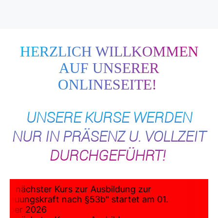
HERZLICH WILLKOMMEN
AUF UNSERER
ONLINESEITE!
UNSERE KURSE WERDEN
NUR IN PRÄSENZ U. VOLLZEIT
DURCHGEFÜHRT!
ser nächster Kurs zur Ausbildung zur
etreuungskraft nach §53b" startet am 01.
tober 2026